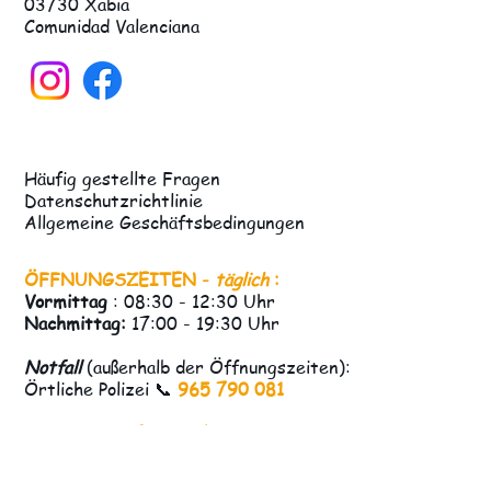
18. Juni 2025
Einen Rettungshund nach Hause bringen: Wa
Sie wissen müssen (Teil 1)
Bei APASA haben wir es schon oft gehört: „Ich würde
gerne einen Hund adoptieren, aber ich fürchte, dass
gerettete Hunde zu viel Ballast...
APASA
APASA Tierschutzverein
27 Cami De Les Sorts
03730 Xabia
Comunidad Valenciana