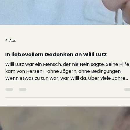
4. Apr.
In liebevollem Gedenken an Willi Lutz
Willi Lutz war ein Mensch, der nie Nein sagte. Seine Hilfe
kam von Herzen - ohne Zögern, ohne Bedingungen.
Wenn etwas zu tun war, war Willi da. Über viele Jahre
unterstützte er APASA ehrenamtlich mit großem Einsa
Ob bei Veranstaltungen oder bei Arbeiten im
Hintergrund - auf Willi war immer 100 % Verlass. Nach 
verheerenden Gota Fría 2007 stellte er keine Fragen. 