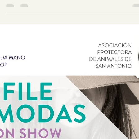
18. Juni 2025
Bentleys letztes Kapitel: Ein Zuhause nach 14
Jahren
Von Tierheimmauern zum Meeresblick – Bentleys
Geschichte zeigt uns, warum jeder Hund ein Zuhause
verdient. Ganz gleich, wie alt er ist....