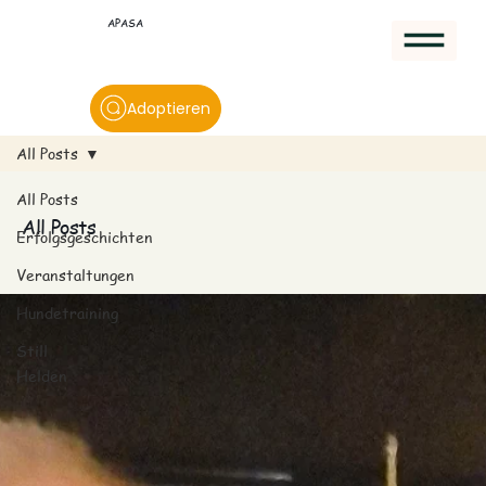
APASA
Adoptieren
All Posts
All Posts
All Posts
Erfolgsgeschichten
Veranstaltungen
Hundetraining
Still
Helden