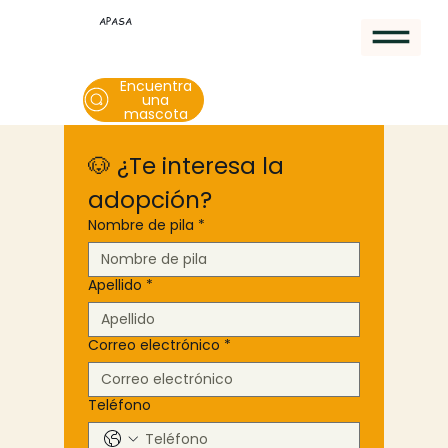
APASA
Encuentra
una
mascota
🐶 ¿Te interesa la 
adopción?
Nombre de pila
*
Apellido
*
Correo electrónico
*
Teléfono