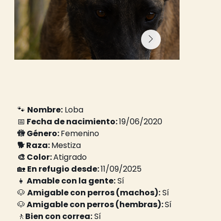
🐾 
Nombre:
 Loba
📅
 Fecha de nacimiento: 
19/06/2020
🚻 Género: 
Femenino
🐕 Raza: 
Mestiza
🎨 Color: 
Atigrado
🏡 
En refugio desde: 
11/09/2025
👧
 Amable con la gente:
 Sí
🐶 
Amigable con perros (machos):
 Sí
🐶
 Amigable con perros (hembras): 
Sí
🚶
Bien con correa:
 Sí