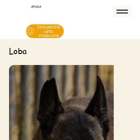
APASA
Encuentra
una
mascota
Loba