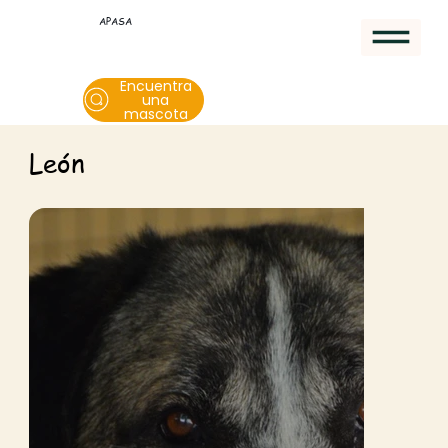
APASA
Encuentra
una
mascota
León