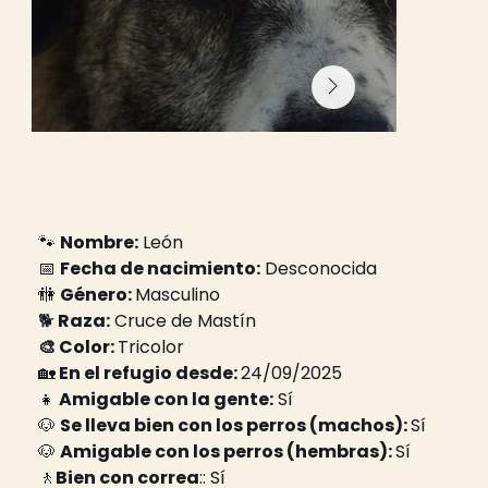
🐾 
Nombre:
 León
📅 
Fecha de nacimiento:
 Desconocida
🚻 
Género: 
Masculino
🐕
 Raza:
 Cruce de Mastín
🎨 Color: 
Tricolor
🏡
 En el refugio desde: 
24/09/2025
👧
 Amigable con la gente:
 Sí
🐶 
Se lleva bien con los perros (machos): 
Sí
🐶 
Amigable con los perros (hembras): 
Sí
🚶
Bien con correa
:: Sí