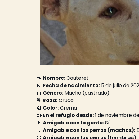
🐾 
Nombre:
 Cauteret
📅 
Fecha de nacimiento:
 5 de julio de 20
🚻 
Género:
 Macho (castrado)
🐕 
Raza:
 Cruce
🎨 
Color:
 Crema
🏡 
En el refugio desde:
 1 de noviembre d
👧 
Amigable con la gente:
 Sí
🐶 
Amigable con los perros (machos):
 
🐶 
Amigable con los perros (hembras):