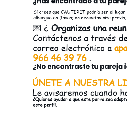
¿Has encontrado a tu parej
Si crees que CAUTERET podría ser el lugar i
albergue en Jávea; no necesitas cita previa. 
💌 ¿
Organizas una reun
Contáctenos a través d
correo electrónico a
apa
966 46 39 76
.
¿No encontraste tu pareja 
ÚNETE A NUESTRA LI
Le avisaremos cuando h
¿Quieres ayudar a que este perro sea adop
este perfil.